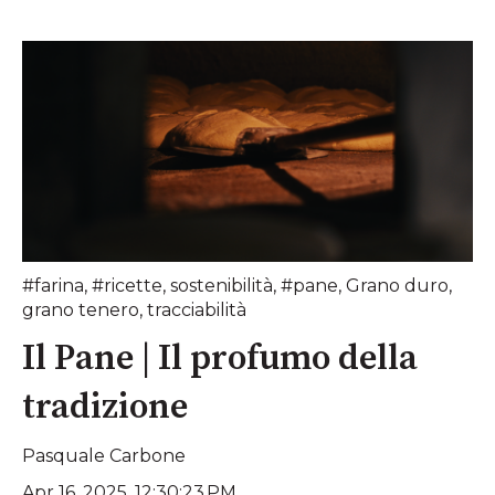
#farina
,
#ricette
,
sostenibilità
,
#pane
,
Grano duro
,
grano tenero
,
tracciabilità
Il Pane | Il profumo della
tradizione
Pasquale Carbone
Apr 16, 2025, 12:30:23 PM